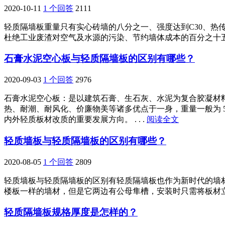
2020-10-11
1 个回答
2111
轻质隔墙板重量只有实心砖墙的八分之一、强度达到C30、
杜绝工业废渣对空气及水源的污染、节约墙体成本的百分之十五至
石膏水泥空心板与轻质隔墙板的区别有哪些？
2020-09-03
1 个回答
2976
石膏水泥空心板：是以建筑石膏、生石灰、水泥为复合胶凝材料 
热、耐潮、耐风化、价廉物美等诸多优点于一身，重量一般为 5
内外轻质板材改质的重要发展方向。 . . .
阅读全文
轻质墙板与轻质隔墙板的区别有哪些？
2020-08-05
1 个回答
2809
轻质墙板与轻质隔墙板的区别有轻质隔墙板也作为新时代的墙
楼板一样的墙材，但是它两边有公母隼槽，安装时只需将板材立起
轻质隔墙板规格厚度是怎样的？