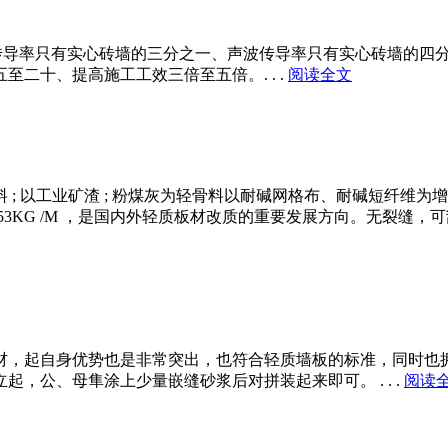
热传导率只有实心砖墙的三分之一、声波传导率只有实心砖墙的四
二十、提高施工工效三倍至五倍。. . .
阅读全文
; 以工业矿渣 ; 粉煤灰为轻骨料以耐碱网格布、耐碱短纤维
3KG /M ，是国内外轻质板材改质的重要发展方向。无裂缝
材，起自身优势也是非常突出，也符合轻质墙板的标准，同时也
，公、母隼涂上少量嵌缝砂浆后对拼装起来即可。 . . .
阅读