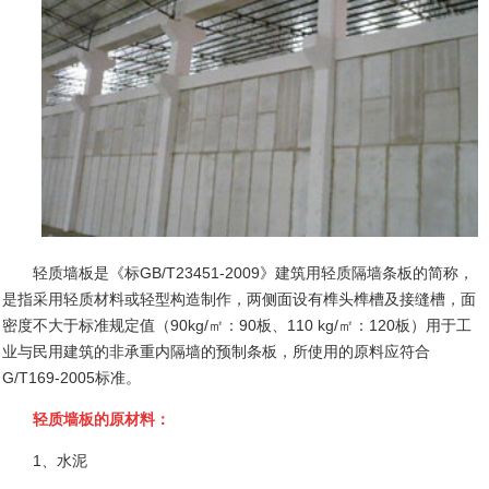
轻质墙板是《标
GB/T23451-2009
》建筑用轻质隔墙条板的简称，
是指采用轻质材料或轻型构造制作，两侧面设有榫头榫槽及接缝槽，面
密度不大于标准规定值（
90kg/
㎡：
90
板、
110 kg/
㎡：
120
板）用于工
业与民用建筑的非承重内隔墙的预制条板，所使用的原料应符合
G/T169-2005
标准。
轻质墙板的原材料：
1
、水泥