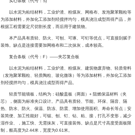
实心条板（代号：
S)
以水泥为粘结材料，工业炉渣、粉煤灰、网格布、发泡聚苯颗粒等
为添加材料，外加化工添加剂经搅拌均匀，模具浇注成型而得产品，并
根据工程需要定尺切割长度，而后用于建筑物。
本产品具有质轻、防火、可刨、可琢、可钉等优点，可直接刮腻子
装饰。缺点是连接需要加网格布和二次抹灰，成本较高。
复合条板（代号：
F
）——夹芯复合板
以水泥为粘结材料，工业炉渣、粉煤灰、建筑物废弃物、轻质骨料
（发泡聚苯颗粒、轻质陶粒、玻化微珠）等为添加材料，外加化工添加
剂经搅拌均匀，模具浇注成型而得产品。
轻质节能墙板，结构为：硅酸盖板（两面）
+
阻燃保温材料（夹
芯），侧面为标准夹口设计。产品具有质轻、节能、环保、隔音、隔
热、防水、防火、保温、防冻、防震、增加使用面积、寿命长等点；安
装简便、加工性能好，可锯、刨、钉、钻、粘、接，打孔不变形，减少
湿作业、，施工快、无需抹灰，可直接装饰。缺点是尺寸高度受面板限
制，般高度为
2.44
米，宽度为
0.61
米。