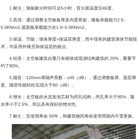
1.
耐火：墙板耐火时间可达
5
小时，背火面温度仅
46
度。
2.
高强：通过调整太空板板厚及内置骨架，楼板承载能力
2.5-
5.0KN/m2,
屋面板承载能力在
1.0~5.0KN/m2
。
3.
保温、节能：墙体厚度
=
保温层厚度，而中现有的建筑墙体节能技
术，均采用外墙另加保温层的做法。
4.
轻质：太空板建筑自重只有砌体或现浇结构建筑的
20%
，重量节
约了
80%
。
5.
隔音：
120mm
厚隔声系数：≥
45
（
dB
），通过调整板厚、面层厚
度、隔音性能轻松实现大于
60
（
dB
）。
6.
憎水：太空板的水泥发泡芯材为闭孔结构，闭孔率大于
95%
，吸
水率小于
2.5%
，所以具有很好的憎水性。
7.
耐久：安使用寿命
50
年，和建筑物同寿命使用周期内不需更换。