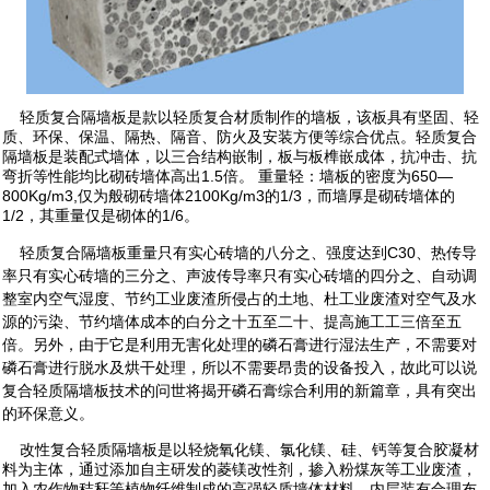
轻质复合隔墙板是款以轻质复合材质制作的墙板，该板具有坚固、轻
质、环保、保温、隔热、隔音、防火及安装方便等综合优点。轻质复合
隔墙板是装配式墙体，以三合结构嵌制，板与板榫嵌成体，抗冲击、抗
弯折等性能均比砌砖墙体高出1.5倍。 重量轻：墙板的密度为650—
800Kg/m3,仅为般砌砖墙体2100Kg/m3的1/3，而墙厚是砌砖墙体的
1/2，其重量仅是砌体的1/6。
轻质复合隔墙板重量只有实心砖墙的八分之、强度达到C30、热传导
率只有实心砖墙的三分之、声波传导率只有实心砖墙的四分之、自动调
整室内空气湿度、节约工业废渣所侵占的土地、杜工业废渣对空气及水
源的污染、节约墙体成本的白分之十五至二十、提高施工工三倍至五
倍。另外，由于它是利用无害化处理的磷石膏进行湿法生产，不需要对
磷石膏进行脱水及烘干处理，所以不需要昂贵的设备投入，故此可以说
复合轻质隔墙板技术的问世将揭开磷石膏综合利用的新篇章，具有突出
的环保意义。
改性复合轻质隔墙板是以轻烧氧化镁、氯化镁、硅、钙等复合胶凝材
料为主体，通过添加自主研发的菱镁改性剂，掺入粉煤灰等工业废渣，
加入农作物秸秆等植物纤维制成的高强轻质墙体材料。内层装有合理布