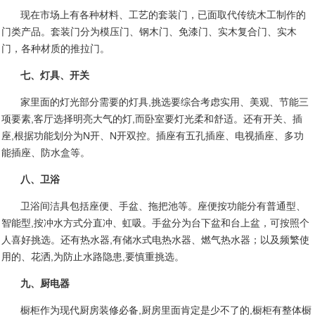
现在市场上有各种材料、工艺的套装门，已面取代传统木工制作的
门类产品。套装门分为模压门、钢木门、免漆门、实木复合门、实木
门，各种材质的推拉门。
七、灯具、开关
家里面的灯光部分需要的灯具
,
挑选要综合考虑实用、美观、节能三
项要素
,
客厅选择明亮大气的灯
,
而卧室要灯光柔和舒适。还有开关、插
座
,
根据功能划分为
N
开、
N
开双控。插座有五孔插座、电视插座、多功
能插座、防水盒等。
八、卫浴
卫浴间洁具包括座便、手盆、拖把池等。座便按功能分有普通型、
智能型
,
按冲水方式分直冲、虹吸。手盆分为台下盆和台上盆，可按照个
人喜好挑选。还有热水器
,
有储水式电热水器、燃气热水器；以及频繁使
用的、花洒
,
为防止水路隐患
,
要慎重挑选。
九、厨电器
橱柜作为现代厨房装修必备
,
厨房里面肯定是少不了的
,
橱柜有整体橱