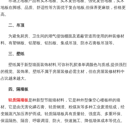
市场上地板产品有实木地板、实木复合地板、强化复合地板，实木
地板在脚感、品质、舒适性等方面优于复合地板
,
但保养更麻烦，价格更
高。
二、吊顶
为避免厨房、卫生间的潮气侵蚀棚面及遮蔽管道而使用的种装修材
料。有塑钢板、铝塑板、铝扣板、集成吊顶、防水石膏板吊顶等。
三、壁纸
壁纸属于新型墙面装饰材料
,
可弥补乳胶漆单调颜色与质感
,
提供强烈
的视觉、装饰果。壁纸不属于房屋装修必需主材，但在房屋装修材料中
占比越来越大。
四、隔墙板
轻质隔墙板
是种新型节能墙材料，它是种外型像空心楼板样的墙
材。它是由无害化磷石膏、轻质钢渣、粉煤灰等多种工业废渣组成，经
变频蒸汽加压养护而成。轻质隔墙板具有质量轻、强度高、多重环保、
保温隔热、隔音、呼吸调湿、防火、快速施工、降低墙体成本等优点。