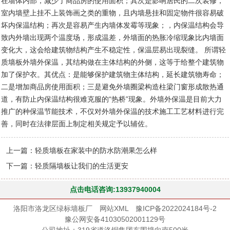
在墙体内部，减少了商品房的使用面积；其次是影响居民的二次装修，
室内墙壁上挂不上装饰画之类的重物，且内墙悬挂和固定物件很容易破
坏内保温结构；再次是容易产生内墙体发霉等现象；，内保温结构会导
致内外墙出现两个温度场，形成温差，外墙面的热胀冷缩现象比内墙面
变化大，这会给建筑物结构产生不稳定性，保温层易出现裂缝。 所谓轻
质墙板外墙外保温，其结构做在主体结构的外侧，这等于给整个建筑物
加了保护衣。其优点：是能够保护建筑物主体结构，延长建筑物寿命；
二是增加商品房使用面积；三是避免外墙圈梁构造柱梁门窗形成散热通
道，有防止内保温结构很难克服的“热桥”现象。外墙外保温是目前大力
推广的种保温节能技术，不仅对外墙外保温的技术施工工艺材料进行完
善，同时在法律层面上制定相关规定予以辅佐。
上一篇：
轻质墙板在家装中的防水防潮果怎么样
下一篇：
轻质隔墙板让我们的生活更安
点击电话咨询:13937940004
洛阳市洛龙区绿标墙板厂
网站XML
豫ICP备2022024184号-2
豫公网安备41030502001129号