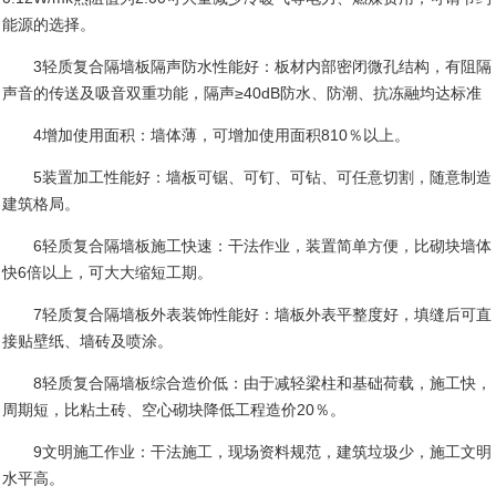
能源的选择。
3
轻质复合隔墙板隔声防水性能好：板材内部密闭微孔结构，有阻隔
声音的传送及吸音双重功能，隔声≥
40dB
防水、防潮、抗冻融均达标准
4
增加使用面积：墙体薄，可增加使用面积
810
％以上。
5
装置加工性能好：墙板可锯、可钉、可钻、可任意切割，随意制造
建筑格局。
6
轻质复合隔墙板施工快速：干法作业，装置简单方便，比砌块墙体
快
6
倍以上，可大大缩短工期。
7
轻质复合隔墙板外表装饰性能好：墙板外表平整度好，填缝后可直
接贴壁纸、墙砖及喷涂。
8
轻质复合隔墙板综合造价低：由于减轻梁柱和基础荷载，施工快，
周期短，比粘土砖、空心砌块降低工程造价
20
％。
9
文明施工作业：干法施工，现场资料规范，建筑垃圾少，施工文明
水平高。