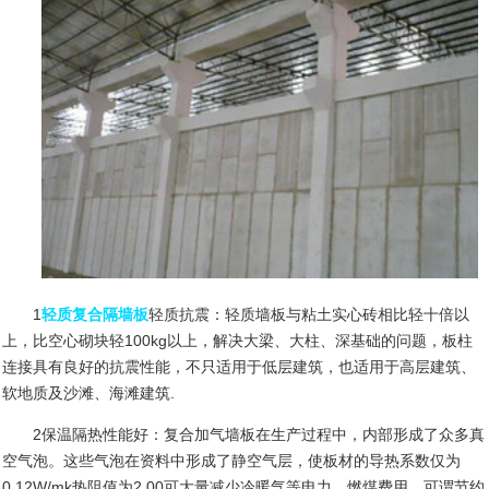
1
轻质复合隔墙板
轻质抗震：轻质墙板与粘土实心砖相比轻十倍以
上，比空心砌块轻
100kg
以上，解决大梁、大柱、深基础的问题，板柱
连接具有良好的抗震性能，不只适用于低层建筑，也适用于高层建筑、
软地质及沙滩、海滩建筑
.
2
保温隔热性能好：复合加气墙板在生产过程中，内部形成了众多真
空气泡。这些气泡在资料中形成了静空气层，使板材的导热系数仅为
0.12W/mk
热阻值为
2.00
可大量减少冷暖气等电力、燃煤费用，可谓节约