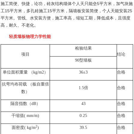
施工简便、快捷，论功，砖灰结构墙体个人天只能垒
5
平方米，加气块施
工
15
平方米，多孔砖施工
15
平方米，隔墙板安装简便，个人天能安装
25
平方米。管线、水安装方便，施工率高，缩短工期，降低成本，且强度
高，耐久、不老化。
轻质墙板物理力学性能
检验结果
项目
结论
90
型墙板
单位面积重量
（
kg/m2
）
36±3
合格
抗弯均布荷载
（板自重倍
1.5
倍
合格
数）
隔音指数（
dB
）
43
合格
干缩值
( mm/m)
0.25
合格
2
面密度
( kg/m
)
39.5
合格