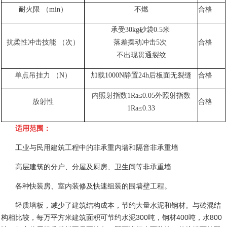
耐火限
（
min
）
不燃
合格
承受
30kg
砂袋
0.5
米
抗柔性冲击技能
（次）
落差摆动冲击
5
次
合格
不出现贯通裂纹
单点吊挂力
（
N
）
加载
1000N
静置
24h
后板面无裂缝
合格
内照射指数
1Ra≤0.05
外照射指数
放射性
合格
1Ra≤0.33
适用范围：
工业与民用建筑工程中的非承重内墙和隔音非承重墙
高层建筑的分户、分屋及厨房、卫生间等非承重墙
各种快装房、室内装修及快速组装的围墙壁工程。
轻质墙板，减少了建筑结构成本，节约大量水泥和钢材。与砖混结
构相比较，每万平方米建筑面积可节约水泥
300
吨，钢材
400
吨，水
800