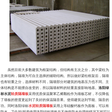
虽然目前大多数建筑为框架结构，但结构有主次之分，其中梁柱为
主体结构，隔墙为可自主选择的辅助结构。所以做好梁柱框架后，隔墙
也有轻重之分，选择材料不同，隔墙部分对建筑的地基压力也不同。主
体结构是不能擅自改变的，所以隔墙材料的轻重直接影响地基。
洛阳绿
标水泥
轻质隔墙板
采用优质保温聚苯乙烯颗粒作为墙板芯材，不仅降低
了墙板的密度更起到了良好的保温隔音果。使得建筑达到节能、隔音的
功。同时洛阳绿标
水泥轻质隔墙板
采用上等硅酸钙板作为面板，可以有
防水，卫生间
/
厨房使用洛阳绿标墙板在不做殊防水处理的情况下就可以