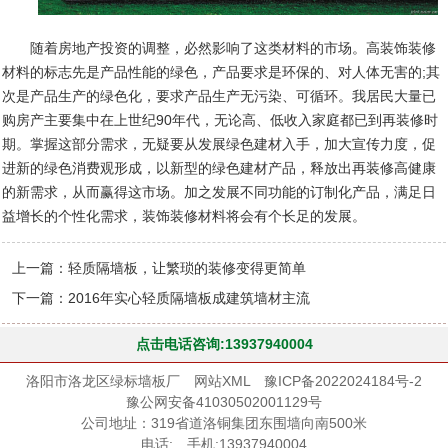
随着房地产投资的调整，必然影响了这类材料的市场。高装饰装修
材料的标志先是产品性能的绿色，产品要求是环保的、对人体无害的;其
次是产品生产的绿色化，要求产品生产无污染、可循环。我居民大量已
购房产主要集中在上世纪90年代，无论高、低收入家庭都已到再装修时
期。掌握这部分需求，无疑要从发展绿色建材入手，加大宣传力度，促
进新的绿色消费观形成，以新型的绿色建材产品，释放出再装修高健康
的新需求，从而赢得这市场。加之发展不同功能的订制化产品，满足日
益增长的个性化需求，装饰装修材料将会有个长足的发展。
上一篇：
轻质隔墙板，让繁琐的装修变得更简单
下一篇：
2016年实心轻质隔墙板成建筑墙材主流
点击电话咨询:13937940004
洛阳市洛龙区绿标墙板厂
网站XML
豫ICP备2022024184号-2
豫公网安备41030502001129号
公司地址：319省道洛铜集团东围墙向南500米
电话: 手机:13937940004