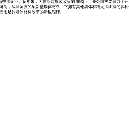
新技术企业。多年来，为响应对墙改政策的 前题下，我公司主要致力于
研制，汰弱留强的项新型墙体材料，它拥有其他墙体材料无法比拟的多种
及应用是我墙体材料改革的新里程碑。