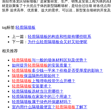
洛阳市洛龙区绿标墙板厂是家集研发、生产、销售及安装工程为体的高
材是款聚集了十大优点于体的新型隔断墙材，是结合过往墙 材各优点而
筑界 追求高率、优质量、益大的需求。可以说，新型复合墙材的开发
tag标签:
轻质隔墙板
上一篇：
轻质隔墙板的构造和性能有哪些联系
下一篇：
为什么轻质隔墙板会又好又轻便呢
相关推荐
轻质隔墙板
与一般的墙体材料区别及优势？
如何提升
轻质隔墙板
的安装质量？
轻质隔墙板
多少钱一平米？价格是否受厚度的影响？
隔墙板
保温隔热性能如何？
轻质隔墙板
上预埋电线管怎么开槽？
轻质隔墙板
安装要求？
轻质隔墙板选材当注意哪些？
轻质隔墙板在家装中的三个用途？
轻质隔墙板属于绿色环保建材吗？
室内用什么隔墙最便宜？
轻质隔墙板
了解下