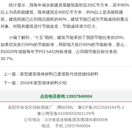
统计显示，我每年城乡新建房屋建筑面积近
20
亿平方米，其中
80%
以上为高耗能建筑。既有建筑近
400
亿平方米，
95%
以上是高能耗建
筑，建筑耗能已占到我总能耗的
40%
，建筑节能已成为节能减排的重点
对象。对既有建筑进行节能改造，节能减排潜力巨大。
小编了解到，“十五”期间，建筑节能承担了我部节能任务的
20%
。
如果切实执行
50%
的节能标准，局部地方执行
65%
的节能标准，那么，
到
2020
年就能每年节约
3.54
亿吨标准煤，占同期节能目标任务的
30.7%
。
上一篇：
新型建筑墙体材料已逐渐取代传统烧结材料
下一篇：
2016年新型墙体材料介绍
点击电话咨询:13937940004
洛阳市洛龙区绿标墙板厂
网站XML
豫ICP备2022024184号-2
豫公网安备41030502001129号
公司地址：319省道洛铜集团东围墙向南500米
电话: 手机:13937940004