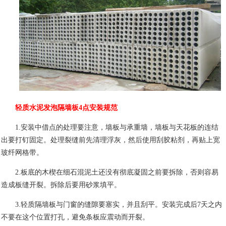
轻质水泥发泡隔墙板
4
点安装规范
1.
安装中借点的处理要注意，墙板与承重墙，墙板与天花板的连结
出要打钉固定。处理裂缝前先清理浮灰，然后使用刮胶粘剂，再贴上宽
玻纤网格带。
2.
板底的木楔在细石混泥土还没有彻底凝固之前要拆除，否则容易
造成板缝开裂。拆除后要用砂浆填平。
3.
轻质隔墙板与门窗的缝隙要塞实，并且刮平。安装完成后
7
天之内
不要在这个位置打孔，避免条板应震动而开裂。