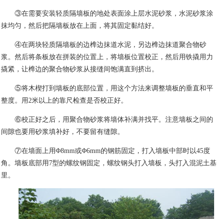
③在需要安装轻质隔墙板的地处表面涂上层水泥砂浆，水泥砂浆涂
抹均匀，然后把隔墙板放在上面，将其固定黏结好。
④在两块轻质隔墙板的边榫边抹道水泥，另边榫边抹道聚合物砂
浆。然后将条板放在拼装的位置上，将墙板位置校正，然后用铁撬用力
撬紧，让榫边的聚合物砂浆从接缝间饱满直到挤出。
⑤将木楔打到墙板的底部位置，用这个方法来调整墙板的垂直和平
整度。用
2
米以上的靠尺检查是否校正好。
⑥校正好之后，用聚合物砂浆将墙体补满并找平。注意墙板之间的
间隙也要用砂浆填补好，不要留有缝隙。
⑦在墙面上用Φ
8mm
或Φ
6mm
的钢筋固定，打入墙板中部时以
45
度
角。墙板底部用
7
型的螺纹钢固定，螺纹钢头打入墙板，头打入混泥土基
里。