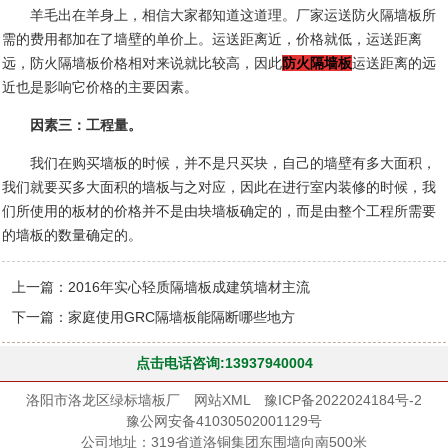
羊毛出在羊身上，相信大家都知道这道理。厂家运送防火隔墙板所
需的费用都加在了墙壁的单价上。运送距离近，价格就低，运送距离
远，防火隔墙板价格相对来说就比较高，因此
防火隔墙板
运送距离的远
近也是影响它价格的主要因素。
因素三：工程量。
我们在购买墙板的时候，并不是只买块，自己的墙壁有多大面积，
我们就要买多大面积的墙板与之对应，因此在进行室内装修的时候，我
们所使用的板材的价格并不是由块墙板确定的，而是由整个工程所需要
的墙板的数量确定的。
上一篇：
2016年实心轻质隔墙板成建筑墙材主流
下一篇：
家庭使用GRC隔墙板能隔断哪些地方
点击电话咨询:13937940004
洛阳市洛龙区绿标墙板厂
网站XML
豫ICP备2022024184号-2
豫公网安备41030502001129号
公司地址：319省道洛铜集团东围墙向南500米