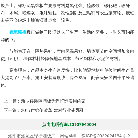
圾产生。绿标硫氧镁板主要原材料是氧化镁、硫酸镁、碳化硅，玻纤
布、木屑、粉煤灰、泡沫颗粒，改性剂以及些秸秆等农业废弃物、废锯
末等不会破坏土地资源造成水土流失。
硫氧镁板
真正做到了既满足人们生产、生活的需要，同时又节约能
源的点。
节能表现在：隔热果好，室内保温果好。墙体薄节约空间增加套内
使用面积 。墙体材料轻降低地基成本，节约钢材和水泥等材料。
高表现在：产品本身生产速度快，比其他隔墙材料单位时间生产量
大提高了生产率。施工安装速度快，两个熟练工配合天安装四十平米墙
体。
上一篇：
新型轻质隔墙板为您打造实用的家
下一篇：
2017供给侧改革 建材行业或风骚
点击电话咨询:13937940004
洛阳市洛龙区绿标墙板厂
网站XML
豫ICP备2022024184号-2