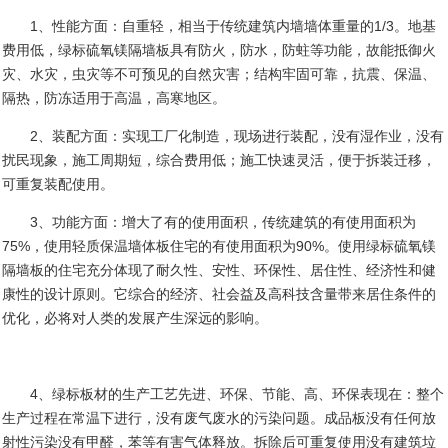
1
、性能方面：自重轻，相当于传统建筑内墙墙体重量的
1/3
。地基
费用低，绿标硫氧镁隔墙板具有防火，防水，防蛀等功能，故能抵御火
灾、水灾，虫灾等不可预见的自然灾害；结构牢固可靠，抗震、保温、
隔热，防冻适用于高温，高寒地区。
2
、装配方面：实现工厂化制造，现场进行装配，没有湿作业，没有
扰民现象，施工周期短，综合费用低；施工快速灵活，便于拆装迁移，
可重复装配使用。
3
、功能方面：增大了有的使用面积，传统建筑的有使用面积为
75%
，使用轻质保温墙体板住宅的有使用面积为
90%
。使用绿标硫氧镁
隔墙板的住宅充分体现了耐久性、安性、环保性、居住性、经济性和健
康性的设计原则。它综合的经济、社会益及高科技含量带来居住条件的
优化，必将对人类的发展产生深远的影响。
4
、绿标板材的生产工艺先进、环保、节能、高、环保表现在：整个
生产过程在常温下进行，没有废气废水的污染问题。成品板没有任何放
射性污染没有甲醛，苯等有害气体释放。拆除后可重复使用没有建筑垃