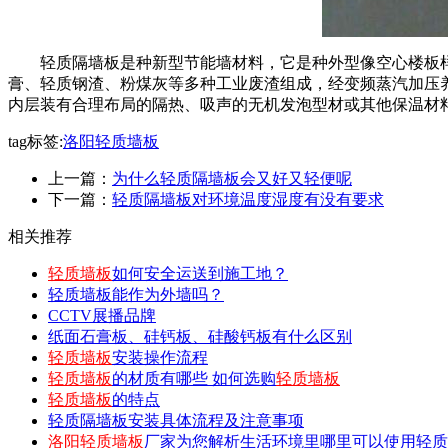
轻质隔墙板是种新型节能墙材料，它是种外型像空心楼板样
膏、轻质钢渣、粉煤灰等多种工业废渣组成，经变频蒸汽加压
内层装有合理布局的隔热、吸声的无机发泡型材或其他保温材
tag标签:
洛阳轻质墙板
上一篇：
为什么轻质隔墙板会又好又轻便呢
下一篇：
轻质隔墙板对环境温度湿度有没有要求
相关推荐
轻质墙板
如何安全运送到施工地？
轻质墙板能作为外墙吗？
CCTV展播品牌
纸面石膏板、硅钙板、硅酸钙板有什么区别
轻质墙板
安装操作流程
轻质墙板
的材质有哪些 如何选购
轻质墙板
轻质墙板
的特点
轻质隔墙板安装具体流程及注意事项
洛阳轻质墙板
厂家为您解析生活环境里哪里可以使用轻质