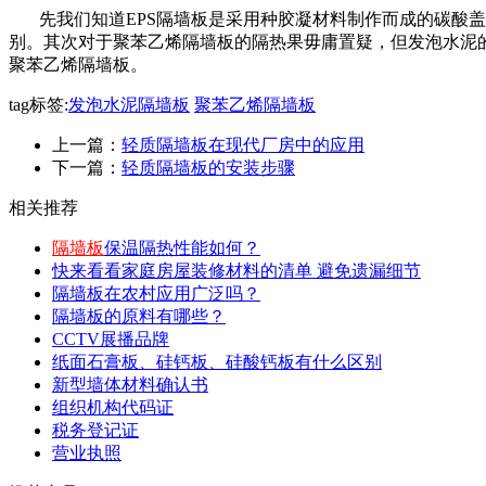
先我们知道
EPS
隔墙板是采用种胶凝材料制作而成的碳酸盖
别。其次对于聚苯乙烯隔墙板的隔热果毋庸置疑，但发泡水泥
聚苯乙烯隔墙板。
tag标签:
发泡水泥隔墙板
聚苯乙烯隔墙板
上一篇：
轻质隔墙板在现代厂房中的应用
下一篇：
轻质隔墙板的安装步骤
相关推荐
隔墙板
保温隔热性能如何？
快来看看家庭房屋装修材料的清单 避免遗漏细节
隔墙板在农村应用广泛吗？
隔墙板的原料有哪些？
CCTV展播品牌
纸面石膏板、硅钙板、硅酸钙板有什么区别
新型墙体材料确认书
组织机构代码证
税务登记证
营业执照