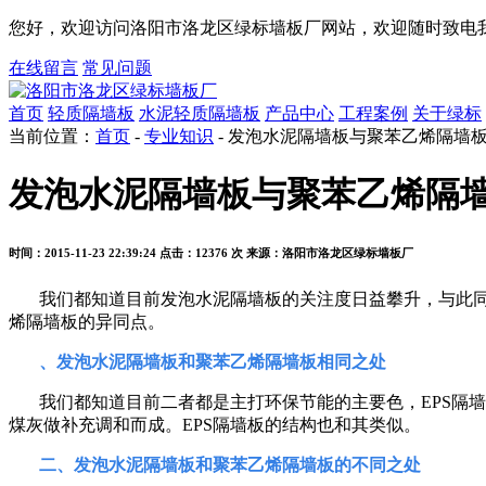
您好，欢迎访问洛阳市洛龙区绿标墙板厂网站，欢迎随时致电我
在线留言
常见问题
首页
轻质隔墙板
水泥轻质隔墙板
产品中心
工程案例
关于绿标
当前位置：
首页
-
专业知识
- 发泡水泥隔墙板与聚苯乙烯隔墙
发泡水泥隔墙板与聚苯乙烯隔
时间：2015-11-23 22:39:24
点击：12376 次
来源：洛阳市洛龙区绿标墙板厂
我们都知道目前发泡水泥隔墙板的关注度日益攀升，与此
烯隔墙板的异同点。
、发泡水泥隔墙板和聚苯乙烯隔墙板相同之处
我们都知道目前二者都是主打环保节能的主要色，
EPS
隔墙
煤灰做补充调和而成。
EPS
隔墙板的结构也和其类似。
二、发泡水泥隔墙板和聚苯乙烯隔墙板的不同之处