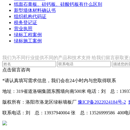
纸面石膏板、硅钙板、硅酸钙板有什么区别
新型墙体材料确认书
组织机构代码证
税务登记证
营业执照
绿标工程案例
绿标施工案例
联系我们
我们为不同行业提供不同的产品和技术支持 给我们留言获取更
点击留言咨询
*请认真填写需求信息，我们会在24小时内与您取得联系
地址：319省道洛铜集团东围墙向南500米
电话：刘 总：139379
版权所有：洛阳市洛龙区绿标墙板厂
豫ICP备2022024184号-2
联系电话：刘 总：13937940004 张 总：13526999586 4